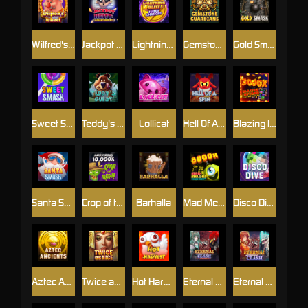
Wilfred's Wheel
Jackpot Heist: Daylight Robbery
Lightning Blitz: Supercharged
Gemstone Guardians
Gold Smash
Sweet Smash
Teddy's Quest
Lollicat
Hell Of A Spin
Blazing Inferno Chaos Reels
Santa Smash
Crop of the Dead
Barhalla
Mad Melons Chaos Reels
Disco Dive
Aztec Ancients
Twice as Nice
Hot Harvest
Eternal Clash Reloaded
Eternal Clash