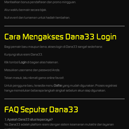
Manfaatkan bonus pendaftaran dan promo mingguan.
Atur waktu bermain secara bijak.
Ikuti event dan turnamen untuk hadiah tambahan.
Cara Mengakses Dana33 Login
Bagi pemain baru maupun lama, akses login di Dana33 sangat sederhana:
Kunjungi situs resmi Dana33.
Klik tombol
Login
di bagian atas halaman.
Masukkan username dan password Anda.
Tekan masuk, lalu nikmati game online favorit.
Untuk pengguna baru, tersedia menu
Daftar
yang mudah digunakan. Proses registrasi
hanya memerlukan beberapa langkah singkat sebelum akun siap digunakan.
FAQ Seputar Dana33
1. Apakah Dana33 situs terpercaya?
Ya, Dana33 adalah platform resmi dengan sistem keamanan mutakhir dan layanan