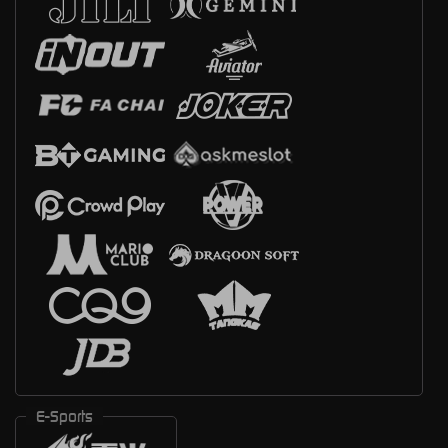
E-Sports