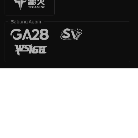
Sabung Ayam