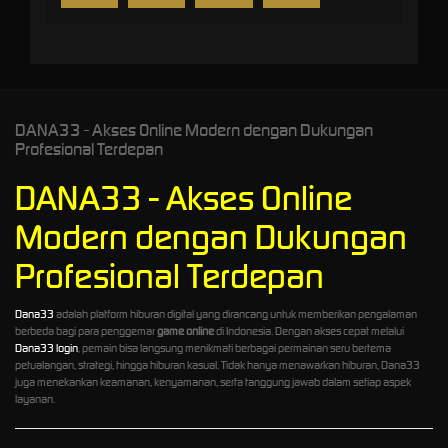
DANA33 - Akses Online Modern dengan Dukungan
Profesional Terdepan
DANA33 - Akses Online
Modern dengan Dukungan
Profesional Terdepan
Dana33
adalah platform hiburan digital yang dirancang untuk memberikan pengalaman
berbeda bagi para penggemar
game online
di Indonesia. Dengan akses cepat melalui
Dana33 login
, pemain bisa langsung menikmati berbagai permainan seru bertema
petualangan, strategi, hingga hiburan kasual. Tidak hanya menawarkan hiburan, Dana33
juga menekankan keamanan, kenyamanan, serta tanggung jawab dalam setiap aspek
layanan.