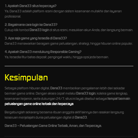
1. Apakah Dana33 situs terpercaya?
Ya, Dana33 adalah platform resmi dengan sistem keamanan mutakhir dan layanan
profesional.
2. Bagaimana cara login ke Dana33?
Cukup klik tombol
Dana33 login
di situs resmi, masukkan akun Anda, dan langsung bermain.
3. Apa saja game yang tersedia di Dana33?
Dana33 menawarkan beragam game petualangan, strategi, hingga hiburan online populer.
4. Apakah Dana33 mendukung Responsible Gaming?
Ya, tersedia fitur batas deposit, pengingat waktu, hingga opsi jeda bermain.
Kesimpulan
Sebagai platform hiburan digital,
Dana33
memberikan pengalaman lebih dari sekadar
bermain game online. Dengan akses cepat melalui
Dana33 login
, koleksi game lengkap,
keamanan terjamin, serta dukungan 24/7, situs ini layak disebut sebagai
tempat bermain
petualangan game online terbaik dan terpercaya
.
Bergabunglah sekarang bersama ribuan anggota aktif lainnya dan rasakan langsung
keseruan menjelajahi dunia petualangan digital di
Dana33
.
Dana33 – Petualangan Game Online Terbaik, Aman, dan Terpercaya.