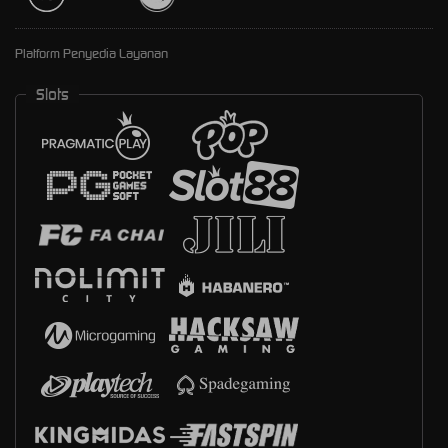
Platform Penyedia Layanan
Slots