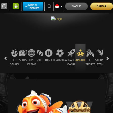
Main di
MASUK
DAFTAR
Telegram
HOT
SLOTS
LIVE
RACE
TOGEL
OLAHRAGA
CRASH
ARCADE
E-
SABUNG
PROM
GAMES
CASINO
GAME
SPORTS
AYAM