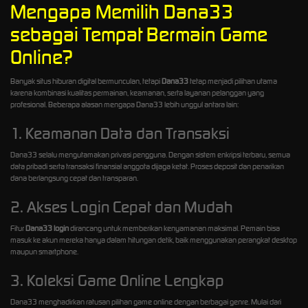
Mengapa Memilih Dana33
sebagai Tempat Bermain Game
Online?
Banyak situs hiburan digital bermunculan, tetapi
Dana33
tetap menjadi pilihan utama
karena kombinasi kualitas permainan, keamanan, serta layanan pelanggan yang
profesional. Beberapa alasan mengapa Dana33 lebih unggul antara lain:
1. Keamanan Data dan Transaksi
Dana33 selalu mengutamakan privasi pengguna. Dengan sistem enkripsi terbaru, semua
data pribadi serta transaksi finansial anggota dijaga ketat. Proses deposit dan penarikan
dana berlangsung cepat dan transparan.
2. Akses Login Cepat dan Mudah
Fitur
Dana33 login
dirancang untuk memberikan kenyamanan maksimal. Pemain bisa
masuk ke akun mereka hanya dalam hitungan detik, baik menggunakan perangkat desktop
maupun smartphone.
3. Koleksi Game Online Lengkap
Dana33 menghadirkan ratusan pilihan game online dengan berbagai genre. Mulai dari