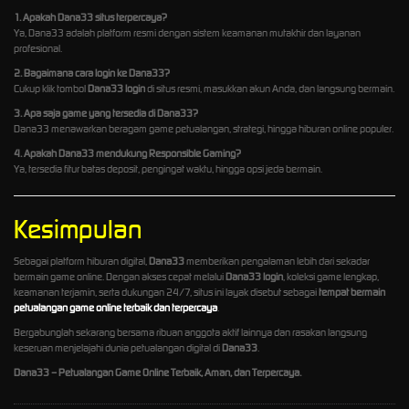
1. Apakah Dana33 situs terpercaya?
Ya, Dana33 adalah platform resmi dengan sistem keamanan mutakhir dan layanan
profesional.
2. Bagaimana cara login ke Dana33?
Cukup klik tombol
Dana33 login
di situs resmi, masukkan akun Anda, dan langsung bermain.
3. Apa saja game yang tersedia di Dana33?
Dana33 menawarkan beragam game petualangan, strategi, hingga hiburan online populer.
4. Apakah Dana33 mendukung Responsible Gaming?
Ya, tersedia fitur batas deposit, pengingat waktu, hingga opsi jeda bermain.
Kesimpulan
Sebagai platform hiburan digital,
Dana33
memberikan pengalaman lebih dari sekadar
bermain game online. Dengan akses cepat melalui
Dana33 login
, koleksi game lengkap,
keamanan terjamin, serta dukungan 24/7, situs ini layak disebut sebagai
tempat bermain
petualangan game online terbaik dan terpercaya
.
Bergabunglah sekarang bersama ribuan anggota aktif lainnya dan rasakan langsung
keseruan menjelajahi dunia petualangan digital di
Dana33
.
Dana33 – Petualangan Game Online Terbaik, Aman, dan Terpercaya.