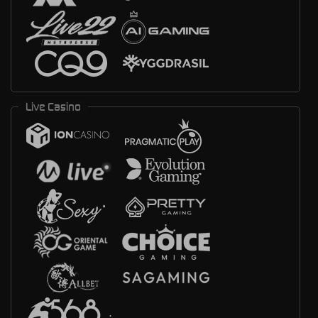
Live Casino