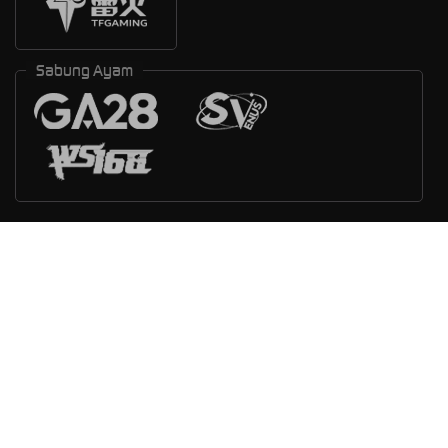
Sabung Ayam