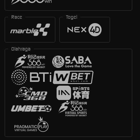
Race
Togel
Olahraga