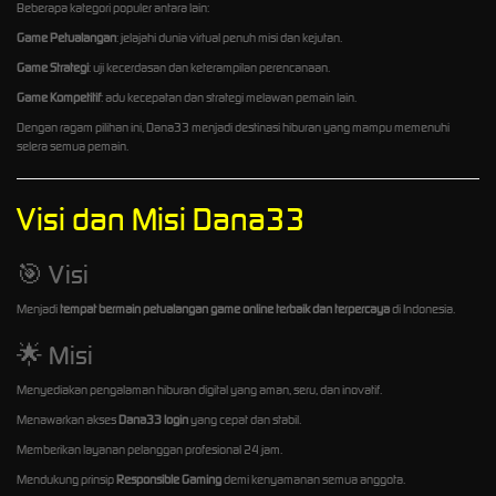
Beberapa kategori populer antara lain:
Game Petualangan
: jelajahi dunia virtual penuh misi dan kejutan.
Game Strategi
: uji kecerdasan dan keterampilan perencanaan.
Game Kompetitif
: adu kecepatan dan strategi melawan pemain lain.
Dengan ragam pilihan ini, Dana33 menjadi destinasi hiburan yang mampu memenuhi
selera semua pemain.
Visi dan Misi Dana33
🎯 Visi
Menjadi
tempat bermain petualangan game online terbaik dan terpercaya
di Indonesia.
🌟 Misi
Menyediakan pengalaman hiburan digital yang aman, seru, dan inovatif.
Menawarkan akses
Dana33 login
yang cepat dan stabil.
Memberikan layanan pelanggan profesional 24 jam.
Mendukung prinsip
Responsible Gaming
demi kenyamanan semua anggota.