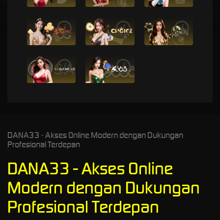
i
i
i
i
i
DANA33 - Akses Online Modern dengan Dukungan
Profesional Terdepan
DANA33 - Akses Online
Modern dengan Dukungan
Profesional Terdepan