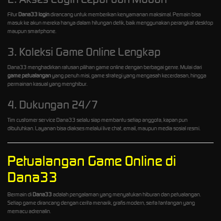
Fitur
Dana33 login
dirancang untuk memberikan kenyamanan maksimal. Pemain bisa
masuk ke akun mereka hanya dalam hitungan detik, baik menggunakan perangkat desktop
maupun smartphone.
3. Koleksi Game Online Lengkap
Dana33 menghadirkan ratusan pilihan game online dengan berbagai genre. Mulai dari
game petualangan
yang penuh misi, game strategi yang mengasah kecerdasan, hingga
permainan kasual yang menghibur.
4. Dukungan 24/7
Tim customer service Dana33 selalu siap membantu setiap anggota, kapan pun
dibutuhkan. Layanan bisa diakses melalui live chat, email, maupun media sosial resmi.
Petualangan Game Online di
Dana33
Bermain di
Dana33
adalah pengalaman yang menyatukan hiburan dan petualangan.
Setiap game dirancang dengan cerita menarik, grafis modern, serta tantangan yang
memacu adrenalin.