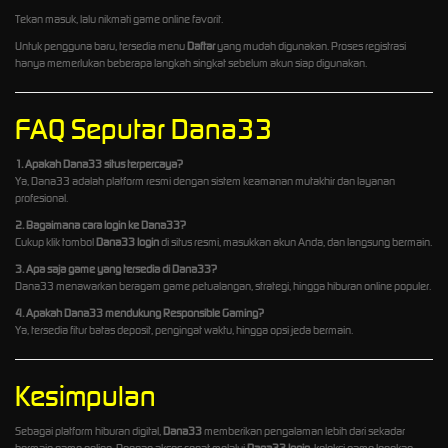
Tekan masuk, lalu nikmati game online favorit.
Untuk pengguna baru, tersedia menu
Daftar
yang mudah digunakan. Proses registrasi
hanya memerlukan beberapa langkah singkat sebelum akun siap digunakan.
FAQ Seputar Dana33
1. Apakah Dana33 situs terpercaya?
Ya, Dana33 adalah platform resmi dengan sistem keamanan mutakhir dan layanan
profesional.
2. Bagaimana cara login ke Dana33?
Cukup klik tombol
Dana33 login
di situs resmi, masukkan akun Anda, dan langsung bermain.
3. Apa saja game yang tersedia di Dana33?
Dana33 menawarkan beragam game petualangan, strategi, hingga hiburan online populer.
4. Apakah Dana33 mendukung Responsible Gaming?
Ya, tersedia fitur batas deposit, pengingat waktu, hingga opsi jeda bermain.
Kesimpulan
Sebagai platform hiburan digital,
Dana33
memberikan pengalaman lebih dari sekadar
bermain game online. Dengan akses cepat melalui
Dana33 login
, koleksi game lengkap,