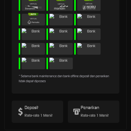
* Selama bank maintenance dan bank offline deposit dan penarikan
tidak dapat diproses
Deposit
Penarikan
Rata-rata 1 Menit
Rata-rata 1 Menit