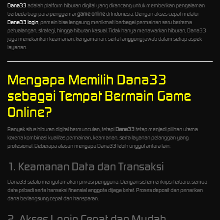
Dana33
adalah platform hiburan digital yang dirancang untuk memberikan pengalaman
berbeda bagi para penggemar
game online
di Indonesia. Dengan akses cepat melalui
Dana33 login
, pemain bisa langsung menikmati berbagai permainan seru bertema
petualangan, strategi, hingga hiburan kasual. Tidak hanya menawarkan hiburan, Dana33
juga menekankan keamanan, kenyamanan, serta tanggung jawab dalam setiap aspek
layanan.
Mengapa Memilih Dana33
sebagai Tempat Bermain Game
Online?
Banyak situs hiburan digital bermunculan, tetapi
Dana33
tetap menjadi pilihan utama
karena kombinasi kualitas permainan, keamanan, serta layanan pelanggan yang
profesional. Beberapa alasan mengapa Dana33 lebih unggul antara lain:
1. Keamanan Data dan Transaksi
Dana33 selalu mengutamakan privasi pengguna. Dengan sistem enkripsi terbaru, semua
data pribadi serta transaksi finansial anggota dijaga ketat. Proses deposit dan penarikan
dana berlangsung cepat dan transparan.
2. Akses Login Cepat dan Mudah