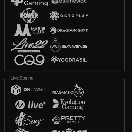
Live Casino