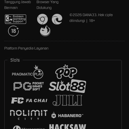
Tanggung Jawab
Browser Yang
Bermain
Didukung
©2026 DANA33. Hak cipta
dilindungi | 18+
Platform Penyedia Layanan
Slots