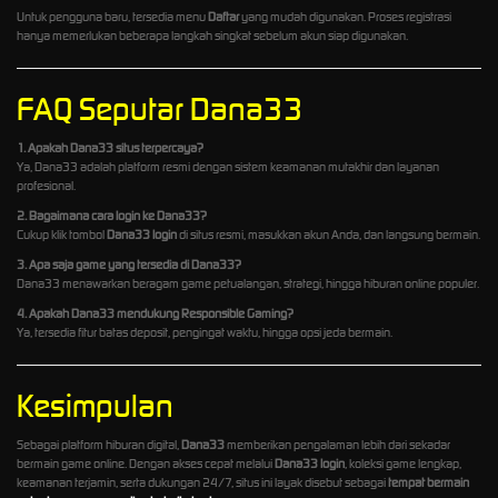
Untuk pengguna baru, tersedia menu
Daftar
yang mudah digunakan. Proses registrasi
hanya memerlukan beberapa langkah singkat sebelum akun siap digunakan.
FAQ Seputar Dana33
1. Apakah Dana33 situs terpercaya?
Ya, Dana33 adalah platform resmi dengan sistem keamanan mutakhir dan layanan
profesional.
2. Bagaimana cara login ke Dana33?
Cukup klik tombol
Dana33 login
di situs resmi, masukkan akun Anda, dan langsung bermain.
3. Apa saja game yang tersedia di Dana33?
Dana33 menawarkan beragam game petualangan, strategi, hingga hiburan online populer.
4. Apakah Dana33 mendukung Responsible Gaming?
Ya, tersedia fitur batas deposit, pengingat waktu, hingga opsi jeda bermain.
Kesimpulan
Sebagai platform hiburan digital,
Dana33
memberikan pengalaman lebih dari sekadar
bermain game online. Dengan akses cepat melalui
Dana33 login
, koleksi game lengkap,
keamanan terjamin, serta dukungan 24/7, situs ini layak disebut sebagai
tempat bermain