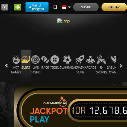
Main di
MASUK
DAFTAR
Telegram
HOT
SLOTS
LIVE
RACE
TOGEL
OLAHRAGA
CRASH
ARCADE
E-
SABUNG
PROM
GAMES
CASINO
GAME
SPORTS
AYAM
IDR
12,678,
JACKPOT
PLAY