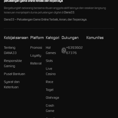
petualangan game online terbaik dan terpercaya
.
Bergabunglah sekarang bersama ribuan anggota aktif lainnya dan rasakan langsung
keseruan menjelajahi dunia petualangan digital di
Dana33
.
Dana33 – Petualangan Game Online Terbaik, Aman, dan Terpercaya.
Kebijaksanaan
Platform
Kategori
Dukungan
Komunitas
Tentang
Promosi
Hot
+6393602
DANA33
Games
67376
Loyalty
Responsible
Slots
Referral
Gaming
Live
Pusat Bantuan
Casino
Syarat dan
Race
Ketentuan
Togel
Olahraga
Crash
Game