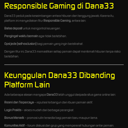
Responsible Gaming di Dana33
Dana33 peduli pada keseimbangan antara hiburan dan tanggung jawab. Karena itu,
platform ini menyediakan fitur
Responsible Gaming
, antara lain:
Batas deposit
untuk mengontrol keuangan.
Pengingat waktu bermain
agar tidak berlebihan.
Opsi jeda (self-exclusion)
bagi pemain yang ingin beristirahat.
Dengan fitur ini, Dana33 memastikan setiap pemain dapat menikmati hiburan tanpa risiko
berlebihan.
Keunggulan Dana33 Dibanding
Platform Lain
Ada beberapa alasan mengapa
Dana33
lebih unggul daripada situs game online lain:
Resmi dan Terpercaya
– reputasi terbangun dari ribuan pemain aktif.
Login Praktis
– akses mudah dari berbagai perangkat.
Bonus Menarik
– promosi rutin tersedia bagi pemain baru maupun lama.
Komunitas Aktif
– forum diskusi dan grup yang mempererat hubungan antar pemain.