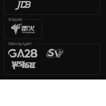
E-Sports
Sabung Ayam