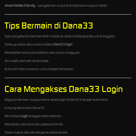
Akses Mobile-Friendly
– pengalaman mulus di smartphone maupun tablet.
Tips Bermain di Dana33
Agar pengalaman bermain lebih maksimal, berikut beberapa tips untuk anggota:
Selalu gunakan akun resmi melalui
Dana33 login
.
Manfaatkan bonus pendaftaran dan promo mingguan.
Atur waktu bermain secara bijak.
Ikuti event dan turnamen untuk hadiah tambahan.
Cara Mengakses Dana33 Login
Bagi pemain baru maupun lama, akses login di Dana33 sangat sederhana:
Kunjungi situs resmi Dana33.
Klik tombol
Login
di bagian atas halaman.
Masukkan username dan password Anda.
Tekan masuk, lalu nikmati game online favorit.