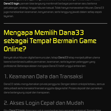
Dana33 login
, pemain bisa langsung menikmati berbagai permainan seru bertema
petualangan, strategi, hingga hiburan kasual. Tidak hanya menawarkan hiburan, Dana33
juga menekankan keamanan, kenyamanan, serta tanggung jawab dalam setiap aspek
layanan.
Mengapa Memilih Dana33
sebagai Tempat Bermain Game
Online?
Banyak situs hiburan digital bermunculan, tetapi
Dana33
tetap menjadi pilihan utama
karena kombinasi kualitas permainan, keamanan, serta layanan pelanggan yang
profesional. Beberapa alasan mengapa Dana33 lebih unggul antara lain:
1. Keamanan Data dan Transaksi
Dana33 selalu mengutamakan privasi pengguna. Dengan sistem enkripsi terbaru, semua
data pribadi serta transaksi finansial anggota dijaga ketat. Proses deposit dan penarikan
dana berlangsung cepat dan transparan.
2. Akses Login Cepat dan Mudah
Fitur
Dana33 login
dirancang untuk memberikan kenyamanan maksimal. Pemain bisa