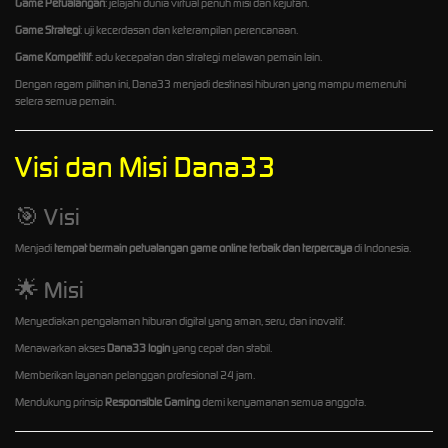
Game Petualangan
: jelajahi dunia virtual penuh misi dan kejutan.
Game Strategi
: uji kecerdasan dan keterampilan perencanaan.
Game Kompetitif
: adu kecepatan dan strategi melawan pemain lain.
Dengan ragam pilihan ini, Dana33 menjadi destinasi hiburan yang mampu memenuhi
selera semua pemain.
Visi dan Misi Dana33
🎯 Visi
Menjadi
tempat bermain petualangan game online terbaik dan terpercaya
di Indonesia.
🌟 Misi
Menyediakan pengalaman hiburan digital yang aman, seru, dan inovatif.
Menawarkan akses
Dana33 login
yang cepat dan stabil.
Memberikan layanan pelanggan profesional 24 jam.
Mendukung prinsip
Responsible Gaming
demi kenyamanan semua anggota.