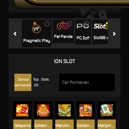
i
i
i
i
i
Facha
Fat Panda
Slot88 x PP
PG Soft
Pragmatic Play
ION SLOT
Semua
Top
Slots
permainan
20
Jalapeno
Golden Maitreya Buddha
MahJong Gold 2
Golden Fuwa
Mahjong Infinity