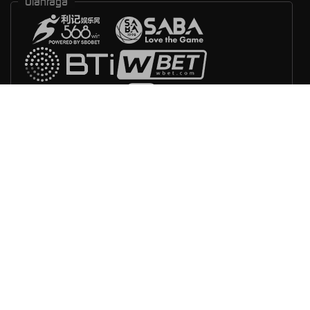
Olahraga
Crash Game