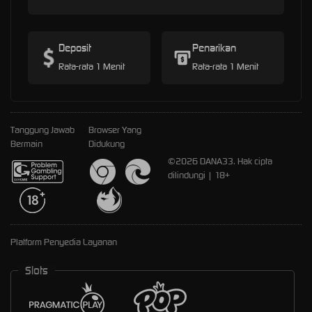
Deposit
Penarikan
Rata-rata 1 Menit
Rata-rata 1 Menit
Tanggung Jawab
Browser Yang
Bermain
Didukung
©2026 DANA33. Hak cipta
dilindungi | 18+
Platform Penyedia Layanan
Slots