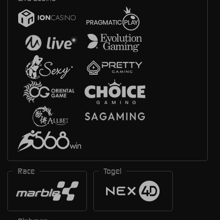
Race
Togel