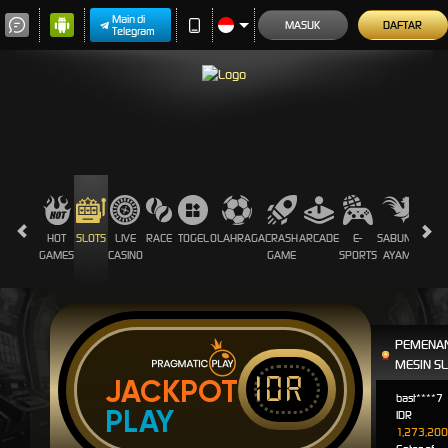
Main di
MASUK
DAFTAR
Telegram
HOT
SLOTS
LIVE
RACE
TOGEL
OLAHRAGA
CRASH
ARCADE
E-
SABUNG
PROM
GAMES
CASINO
GAME
SPORTS
AYAM
PEMENA
MESIN S
IDR
JACKPOT
bast****7
PLAY
IDR
1,273,200