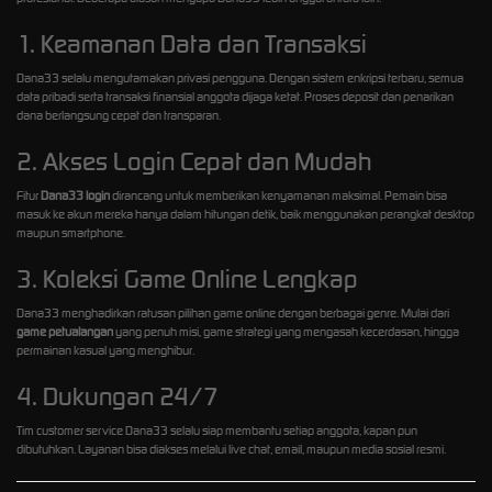
1. Keamanan Data dan Transaksi
Dana33 selalu mengutamakan privasi pengguna. Dengan sistem enkripsi terbaru, semua
data pribadi serta transaksi finansial anggota dijaga ketat. Proses deposit dan penarikan
dana berlangsung cepat dan transparan.
2. Akses Login Cepat dan Mudah
Fitur
Dana33 login
dirancang untuk memberikan kenyamanan maksimal. Pemain bisa
masuk ke akun mereka hanya dalam hitungan detik, baik menggunakan perangkat desktop
maupun smartphone.
3. Koleksi Game Online Lengkap
Dana33 menghadirkan ratusan pilihan game online dengan berbagai genre. Mulai dari
game petualangan
yang penuh misi, game strategi yang mengasah kecerdasan, hingga
permainan kasual yang menghibur.
4. Dukungan 24/7
Tim customer service Dana33 selalu siap membantu setiap anggota, kapan pun
dibutuhkan. Layanan bisa diakses melalui live chat, email, maupun media sosial resmi.