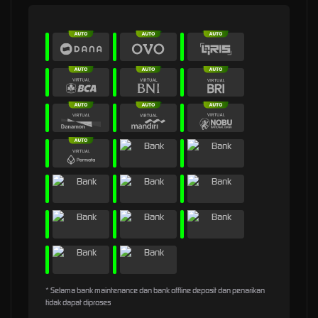
* Selama bank maintenance dan bank offline deposit dan penarikan
tidak dapat diproses