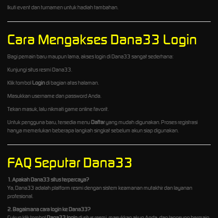
Ikuti event dan turnamen untuk hadiah tambahan.
Cara Mengakses Dana33 Login
Bagi pemain baru maupun lama, akses login di Dana33 sangat sederhana:
Kunjungi situs resmi Dana33.
Klik tombol
Login
di bagian atas halaman.
Masukkan username dan password Anda.
Tekan masuk, lalu nikmati game online favorit.
Untuk pengguna baru, tersedia menu
Daftar
yang mudah digunakan. Proses registrasi
hanya memerlukan beberapa langkah singkat sebelum akun siap digunakan.
FAQ Seputar Dana33
1. Apakah Dana33 situs terpercaya?
Ya, Dana33 adalah platform resmi dengan sistem keamanan mutakhir dan layanan
profesional.
2. Bagaimana cara login ke Dana33?
Cukup klik tombol
Dana33 login
di situs resmi, masukkan akun Anda, dan langsung bermain.