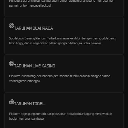
Penyedia slot online dengan beragam pilihan game menarik yang memudahkan
pemain untuk mencapai jackpot
TARUHAN OLAHRAGA
Sportsbook Gaming Platform Terbaik menawarkan lebih banyak game, odds yang
lebih tinggi, dan menyediakan pilihan yang lebih banyak untuk pemain.
TARUHAN LIVE KASINO
Platform Pilihan bagi perusahaan-perusahaan terbaik di dunia, dengan pilihan
variasi game terbanyak
TARUHAN TOGEL
Platform togel yang menarik dari perusahan terbaik di dunia yang menawarkan
hadiah kemenangan besar