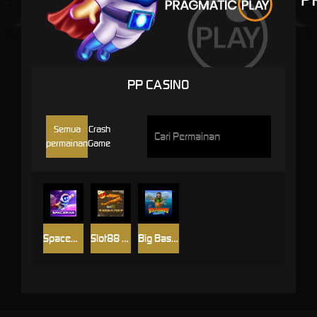
PP CASINO
Semua
Crash
permainan
Game
Spaceman
Slot88 High Flyer
Big Bass Crash