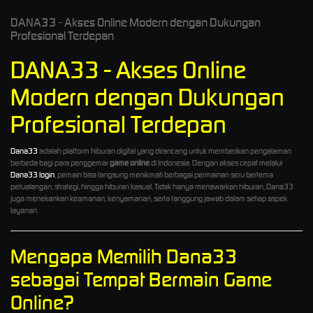
DANA33 - Akses Online Modern dengan Dukungan
Profesional Terdepan
DANA33 - Akses Online
Modern dengan Dukungan
Profesional Terdepan
Dana33
adalah platform hiburan digital yang dirancang untuk memberikan pengalaman
berbeda bagi para penggemar
game online
di Indonesia. Dengan akses cepat melalui
Dana33 login
, pemain bisa langsung menikmati berbagai permainan seru bertema
petualangan, strategi, hingga hiburan kasual. Tidak hanya menawarkan hiburan, Dana33
juga menekankan keamanan, kenyamanan, serta tanggung jawab dalam setiap aspek
layanan.
Mengapa Memilih Dana33
sebagai Tempat Bermain Game
Online?