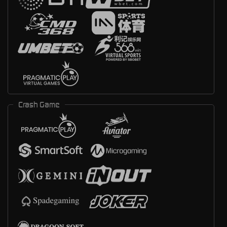
Crash Game