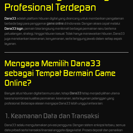
Profesional Terdepan
Dana33
adalah platform hiburan digital yang dirancang untuk memberikan pengalaman
berbeda bagi para penggemar
game online
di Indonesia. Dengan akses cepat melalui
Dana33 login
, pemain bisa langsung menikmati berbagai permainan seru bertema
petualangan, strategi, hingga hiburan kasual. Tidak hanya menawarkan hiburan, Dana33
juga menekankan keamanan, kenyamanan, serta tanggung jawab dalam setiap aspek
layanan.
Mengapa Memilih Dana33
sebagai Tempat Bermain Game
Online?
Banyak situs hiburan digital bermunculan, tetapi
Dana33
tetap menjadi pilihan utama
karena kombinasi kualitas permainan, keamanan, serta layanan pelanggan yang
profesional. Beberapa alasan mengapa Dana33 lebih unggul antara lain:
1. Keamanan Data dan Transaksi
Dana33 selalu mengutamakan privasi pengguna. Dengan sistem enkripsi terbaru, semua
data pribadi serta transaksi finansial anggota dijaga ketat. Proses deposit dan penarikan