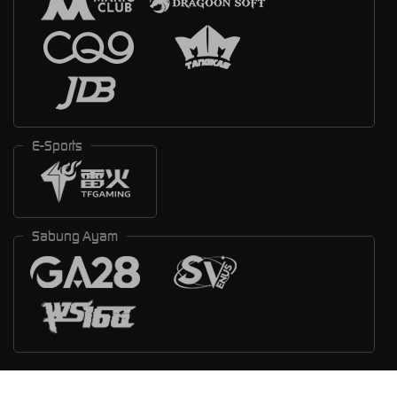
E-Sports
Sabung Ayam