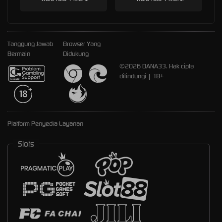
Tanggung Jawab
Browser Yang
Bermain
Didukung
©2026 DANA33. Hak cipta
dilindungi | 18+
Platform Penyedia Layanan
Slots