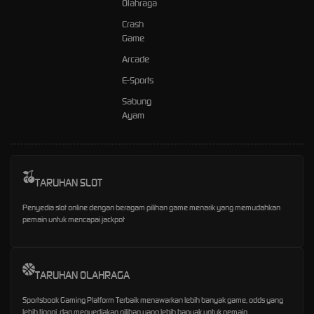
Olahraga
Crash
Game
Arcade
E-Sports
Sabung
Ayam
TARUHAN SLOT
Penyedia slot online dengan beragam pilihan game menarik yang memudahkan
pemain untuk mencapai jackpot
TARUHAN OLAHRAGA
Sportsbook Gaming Platform Terbaik menawarkan lebih banyak game, odds yang
lebih tinggi, dan menyediakan pilihan yang lebih banyak untuk pemain.