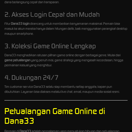
dana berlangsung cepat dan transparan.
2. Akses Login Cepat dan Mudah
Fitur
Dana33 login
dirancang untuk memberikan kenyamanan maksimal. Pemain bisa
masuk ke akun mereka hanya dalam hitungan detik, baik menggunakan perangkat desktop
maupun smartphone.
3. Koleksi Game Online Lengkap
Dana33 menghadirkan ratusan pilihan game online dengan berbagai genre. Mulai dari
game petualangan
yang penuh misi, game strategi yang mengasah kecerdasan, hingga
permainan kasual yang menghibur.
4. Dukungan 24/7
Tim customer service Dana33 selalu siap membantu setiap anggota, kapan pun
dibutuhkan. Layanan bisa diakses melalui live chat, email, maupun media sosial resmi.
Petualangan Game Online di
Dana33
Bermain di
Dana33
adalah pengalaman yang menyatukan hiburan dan petualangan.