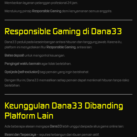
Memberikan layanan pelanggan profesional 24 jam.
Mendukung prinsip
Responsible Gaming
demi kenyamanan semua anggota.
Responsible Gaming di Dana33
Dana33 peduli pada keseimbangan antara hiburan dan tanggung jawab. Karena itu,
platform ini menyediakan fitur
Responsible Gaming
, antara lain:
Batas deposit
untuk mengontrol keuangan.
Pengingat waktu bermain
agar tidak berlebihan.
Opsi jeda (self-exclusion)
bagi pemain yang ingin beristirahat.
Dengan fitur ini, Dana33 memastikan setiap pemain dapat menikmati hiburan tanpa risiko
berlebihan.
Keunggulan Dana33 Dibanding
Platform Lain
Ada beberapa alasan mengapa
Dana33
lebih unggul daripada situs game online lain:
Resmi dan Terpercaya
– reputasi terbangun dari ribuan pemain aktif.