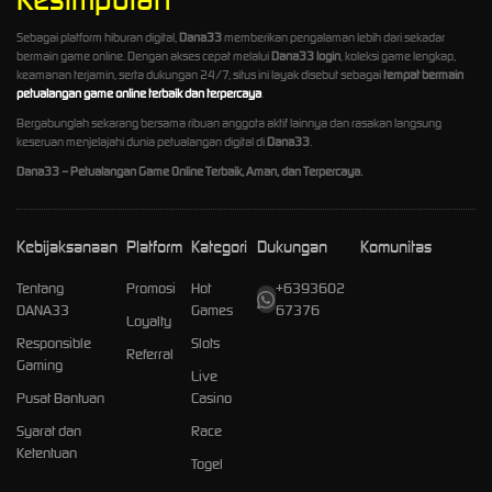
Sebagai platform hiburan digital,
Dana33
memberikan pengalaman lebih dari sekadar
bermain game online. Dengan akses cepat melalui
Dana33 login
, koleksi game lengkap,
keamanan terjamin, serta dukungan 24/7, situs ini layak disebut sebagai
tempat bermain
petualangan game online terbaik dan terpercaya
.
Bergabunglah sekarang bersama ribuan anggota aktif lainnya dan rasakan langsung
keseruan menjelajahi dunia petualangan digital di
Dana33
.
Dana33 – Petualangan Game Online Terbaik, Aman, dan Terpercaya.
Kebijaksanaan
Platform
Kategori
Dukungan
Komunitas
Tentang
Promosi
Hot
+6393602
DANA33
Games
67376
Loyalty
Responsible
Slots
Referral
Gaming
Live
Pusat Bantuan
Casino
Syarat dan
Race
Ketentuan
Togel