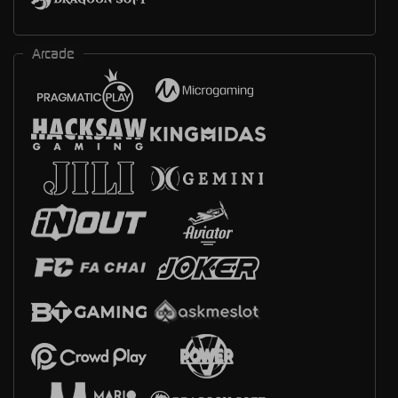
Arcade